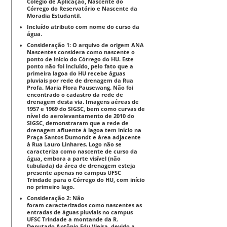
Colégio de Aplicação, Nascente do
Córrego do Reservatório e Nascente da
Moradia Estudantil.
Incluído atributo com nome do curso da
água.
Consideração 1: O arquivo de origem ANA
Nascentes considera como nascente o
ponto de início do Córrego do HU. Este
ponto não foi incluído, pelo fato que a
primeira lagoa do HU recebe águas
pluviais por rede de drenagem da Rua
Profa. Maria Flora Pausewang. Não foi
encontrado o cadastro da rede de
drenagem desta via. Imagens aéreas de
1957 e 1969 do SIGSC, bem como curvas de
nível do aerolevantamento de 2010 do
SIGSC, demonstraram que a rede de
drenagem afluente à lagoa tem início na
Praça Santos Dumondt e área adjacente
à Rua Lauro Linhares. Logo não se
caracteriza como nascente de curso da
água, embora a parte visível (não
tubulada) da área de drenagem esteja
presente apenas no campus UFSC
Trindade para o Córrego do HU, com início
no primeiro lago.
Consideração 2: Não
foram caracterizados como nascentes as
entradas de águas pluviais no campus
UFSC Trindade a montande da R.
Deputado Antônio Edu Vieira, devido a