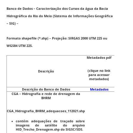
Banco de Dados – Caracterização dos Cursos da água da Bacia
Hidrográfica do Rio do Meio (Sistema de Informações Geográfica
– SIG) –
Formato shapefile (*.shp) – Projeção: SIRGAS 2000 UTM 22S ou
WGS84 UTM 22S.
Metadados pdf
(clique no link
Descrição
para acessar
metadados)
Descrição do Banco de Dados
Metadados
CGA – Hidrografia e rede de drenagem da
BHRM
CGA_Hidrografia_BHRM_adequacoes_112021.shp
contém adequações de traçado sobre
imagens de satélite do arquivo
HID_Trecho_Drenagem.shp do SIGSC/SDS.