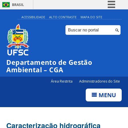
BRASIL
Simplifique!
ACESSIBILIDADE
ALTO CONTRASTE
MAPA DO SITE
Comunica BR
Participe
Acesso à informação
Legislação
Departamento de Gestão
Canais
Ambiental – CGA
Área Restrita
Administradores do Site
MENU
Caracterização hidrográfica