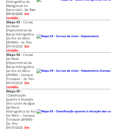
Hidrográfica do
Manguezal do
Itacorubi
) – 3a. Rev.
09/10/2020.
Em
revisão .
Mapa 03
–
Curvas
de Nível
(Hipsometria) da
Bacia Hidrográfica
do Rio do Meio
(BHRM)
–
3a. Rev.
09/10/2020.
Em
revisão.
Mapa 04
–
Curvas
de Nível
(Hipsometria) da
Bacia Hidrográfica
do Rio do Meio
(BHRM) – Campus
Trindade – 3a. Rev.
09/10/2020.
Em
revisão.
Mapa 05
–
Classificação
quanto à situação
dos cursos da água
da Bacia
Hidrográfica do Rio
do Meio – Campus
Trindade (BHRM) –
3a. Rev.
09/10/2020.
Em