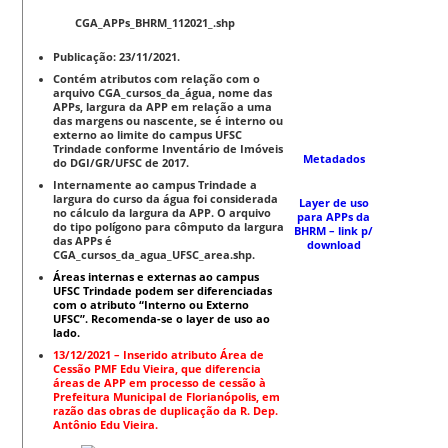
CGA_APPs_BHRM_112021_.shp
Publicação: 23/11/2021.
Contém atributos com relação com o
arquivo CGA_cursos_da_água, nome das
APPs, largura da APP em relação a uma
das margens ou nascente, se é interno ou
externo ao limite do campus UFSC
Trindade conforme Inventário de Imóveis
Metadados
do DGI/GR/UFSC de 2017.
Internamente ao campus Trindade a
largura do curso da água foi considerada
Layer de uso
no cálculo da largura da APP. O arquivo
para APPs da
do tipo polígono para cômputo da largura
BHRM
– link p/
das APPs é
download
CGA_cursos_da_agua_UFSC_area.shp.
Áreas internas e externas ao campus
UFSC Trindade podem ser diferenciadas
com o atributo “Interno ou Externo
UFSC”. Recomenda-se o layer de uso ao
lado.
13/12/2021 – Inserido atributo Área de
Cessão PMF Edu Vieira, que diferencia
áreas de APP em processo de cessão à
Prefeitura Municipal de Florianópolis, em
razão das obras de duplicação da R. Dep.
Antônio Edu Vieira.