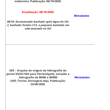
existentes. Publicação: 06/10/2020.
Atualização: 08/10/2020.
Metadados
08/10: Acrescentado banhado após lagoa do HU-
2, banhado fundos CCS, e pequeno banhado em
vala escavada no HU.
SDS – Arquivo de origem da hidrografia do
portal SIGSC/SDS para Florianópolis, excluído a
hidrografia da BHMI e BHRM
Metadados
(HID_Trecho_Drenagem.shp). Publicação:
23/06/2020.