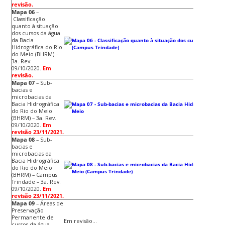
revisão.
Mapa 06
–
Classificação
quanto à situação
dos cursos da água
da Bacia
Hidrográfica do Rio
do Meio (BHRM) –
3a. Rev.
09/10/2020.
Em
revisão.
Mapa 07
– Sub-
bacias e
microbacias da
Bacia Hidrográfica
do Rio do Meio
(BHRM) – 3a. Rev.
09/10/2020.
Em
revisão 23/11/2021.
Mapa 08
– Sub-
bacias e
microbacias da
Bacia Hidrográfica
do Rio do Meio
(BHRM) – Campus
Trindade – 3a. Rev.
09/10/2020.
Em
revisão 23/11/2021.
Mapa 09
– Áreas de
Preservação
Permanente de
Em revisão…
cursos da água –