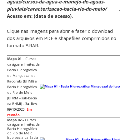
aguas/cursos-da-agua-e-manejo-de-aguas-
pluviais/caracterizacao-bacia-rio-do-meio/
.
Acesso em: (data de acesso).
Clique nas imagens para abrir e fazer o download
dos arquivos em PDF e shapefiles comprimidos no
formato *.RAR.
Mapa 01 –
Cursos
da água e limites da
Bacia Hidrográfica
do Manguezal do
Itacorubi (BHMI) e
Bacia Hidrográfica
do Rio do Meio
(BHRM – sub-bacia
da BHMI)
– 3a. Rev.
09/10/2020.
Em
revisão.
Mapa 02
–
Cursos
da água e limites da
Bacia Hidrográfica
do Rio do Meio
(sub-bacia da Bacia