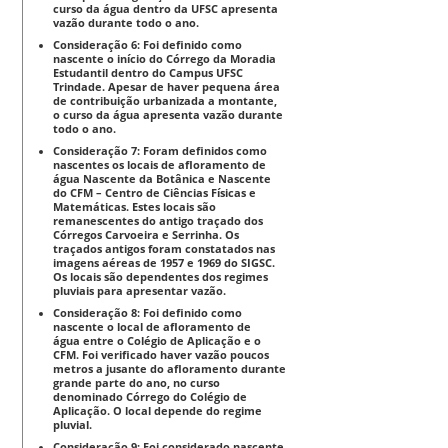
curso da água dentro da UFSC apresenta
vazão durante todo o ano.
Consideração 6: Foi definido como
nascente o início do Córrego da Moradia
Estudantil dentro do Campus UFSC
Trindade. Apesar de haver pequena área
de contribuição urbanizada a montante,
o curso da água apresenta vazão durante
todo o ano.
Consideração 7: Foram definidos como
nascentes os locais de afloramento de
água Nascente da Botânica e Nascente
do CFM – Centro de Ciências Físicas e
Matemáticas. Estes locais são
remanescentes do antigo traçado dos
Córregos Carvoeira e Serrinha. Os
traçados antigos foram constatados nas
imagens aéreas de 1957 e 1969 do SIGSC.
Os locais são dependentes dos regimes
pluviais para apresentar vazão.
Consideração 8: Foi definido como
nascente o local de afloramento de
água entre o Colégio de Aplicação e o
CFM. Foi verificado haver vazão poucos
metros a jusante do afloramento durante
grande parte do ano, no curso
denominado Córrego do Colégio de
Aplicação. O local depende do regime
pluvial.
Consideração 9: Foi considerado nascente