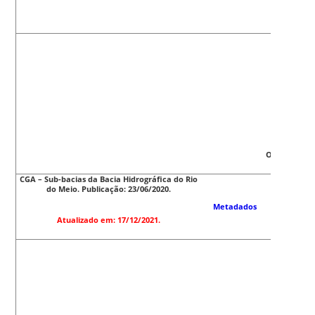
Obs
: O Atri
CGA – Sub-bacias da Bacia Hidrográfica do Rio
do Meio. Publicação: 23/06/2020.
Metadados
Atualizado em: 17/12/2021.