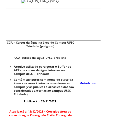
CGA – Cursos da água na área do Campus UFSC
Trindade (polígono)
CGA_cursos_da_agua_UFSC_area.shp
Arquivo utilizado para gerar o Buffer de
APPs de cursos da água internos ao
campus UFSC – Trindade.
Contém atributos com nome do curso da
água e se área é interna ou externa ao
Metadados
campus (vias públicas e áreas cedidas são
consideradas externas ao campus UFSC
Trindade).
Publicação: 23/11/2021.
Atualização: 13/12/2021 – Corrigido área do
curso da água Córrego da Civil e Córrego da