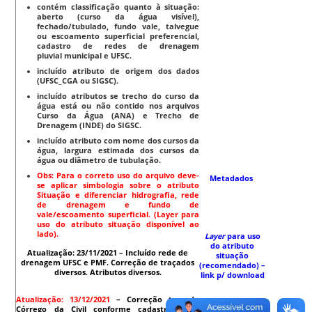
contém classificação quanto à situação:
aberto (curso da água visível),
fechado/tubulado, fundo vale, talvegue
ou escoamento superficial preferencial,
cadastro de redes de drenagem
pluvial municipal e UFSC.
incluído atributo de origem dos dados
(UFSC_CGA ou SIGSC).
incluído atributos se trecho do curso da
água está ou não contido nos arquivos
Curso da Água (ANA) e Trecho de
Drenagem (INDE) do SIGSC.
incluído atributo com nome dos cursos da
água, largura estimada dos cursos da
água ou diâmetro de tubulação.
Obs: Para o correto uso do arquivo deve-
Metadados
se aplicar simbologia sobre o atributo
Situação e diferenciar hidrografia, rede
de drenagem e fundo de
vale/escoamento superficial. (Layer para
uso do atributo situação disponível ao
lado).
Layer
para uso
do atributo
Atualização: 23/11/2021 –
Incluído rede de
situação
drenagem UFSC e PMF. Correção de traçados
(recomendado) –
diversos
.
Atributos diversos.
link p/ download
Atualização: 13/12/2021
–
Correção traçado
Córrego da Civil conforme cadastro DPAE