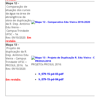
Mapa 12 –
Comparação de
situação dos cursos
da água na área de
abrangência da
obra de duplicação
da R. Dep. Antônio
Edu Vieira –
Campus Trindade
UFSC – 1a.
Rev. 09/10/2020.
Em
revisão.
Mapa 13 –
Projeto
de
duplicação da R.
Dep. Antônio Edu
Vieira –
Campus
Trindade UFSC
–
PROJETOs PROSUL 2016:
PROSUL 2016. 1a.
Rev. 09/10/2020.
h_079-15-pd-03.pdf
h_079-15-pd-04.pdf
Em revisão.