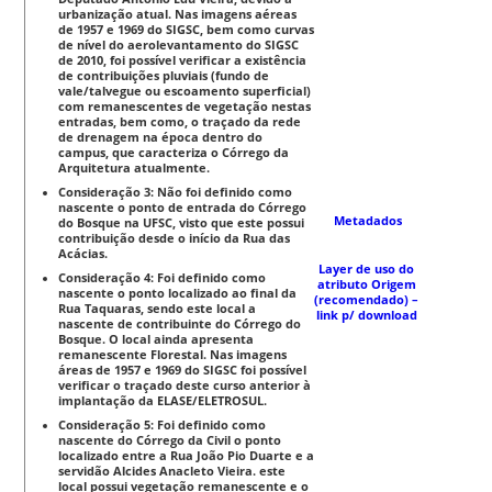
urbanização atual. Nas imagens aéreas
de 1957 e 1969 do SIGSC, bem como curvas
de nível do aerolevantamento do SIGSC
de 2010, foi possível verificar a existência
de contribuições pluviais (fundo de
vale/talvegue ou escoamento superficial)
com remanescentes de vegetação nestas
entradas, bem como, o traçado da rede
de drenagem na época dentro do
campus, que caracteriza o Córrego da
Arquitetura atualmente.
Consideração 3: Não foi definido como
nascente o ponto de entrada do Córrego
Metadados
do Bosque na UFSC, visto que este possui
contribuição desde o início da Rua das
Acácias.
Layer de uso do
Consideração 4: Foi definido como
atributo Origem
nascente o ponto localizado ao final da
(recomendado) –
Rua Taquaras, sendo este local a
link p/ download
nascente de contribuinte do Córrego do
Bosque. O local ainda apresenta
remanescente Florestal. Nas imagens
áreas de 1957 e 1969 do SIGSC foi possível
verificar o traçado deste curso anterior à
implantação da ELASE/ELETROSUL.
Consideração 5: Foi definido como
nascente do Córrego da Civil o ponto
localizado entre a Rua João Pio Duarte e a
servidão Alcides Anacleto Vieira. este
local possui vegetação remanescente e o