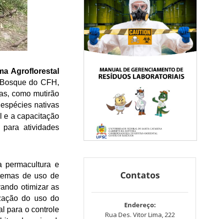
a Agroflorestal
o Bosque do CFH,
as, como mutirão
 espécies nativas
l e a capacitação
 para atividades
a permacultura e
Contatos
stemas de uso de
vando otimizar as
ização do uso do
Endereço:
l para o controle
Rua Des. Vitor Lima, 222