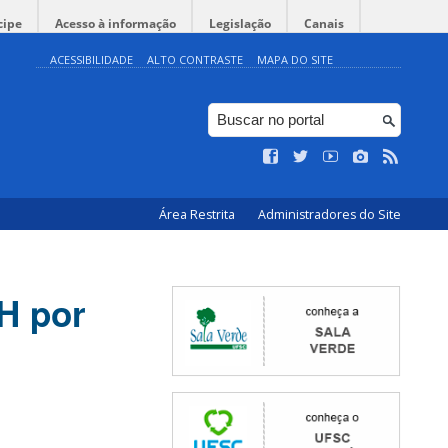
cipe
Acesso à informação
Legislação
Canais
ACESSIBILIDADE
ALTO CONTRASTE
MAPA DO SITE
Área Restrita
Administradores do Site
H por