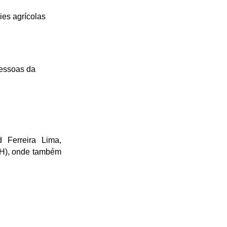
ies agrícolas
pessoas da
d Ferreira Lima,
CFH), onde também