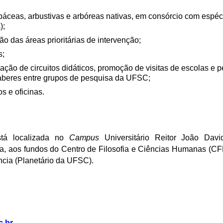
báceas, arbustivas e arbóreas nativas, em consórcio com espéc
);
ção das áreas prioritárias de intervenção;
s;
ação de circuitos didáticos, promoção de visitas de escolas e 
aberes entre grupos de pesquisa da UFSC;
s e oficinas.
á localiz
ada no
Campus
Universitário Reitor João Davi
ina, aos fundos do Centro de Filosofia e Ciências Humanas (
ncia (Planetário da UFSC).
c.br
.