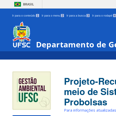
BRASIL
Ir para o conteúdo
1
Ir para o menu
2
Ir para a busca
3
Ir para o rodapé
4
Departamento de Ge
Projeto-Re
meio de Sis
Probolsas
Para informações atualizada