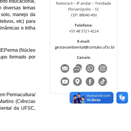
bito educacional,
Reitoria II – 4º andar – Trindade
m diversas temas
Florianópolis – SC
 solo, manejo da
CEP: 88040-400
etivos, etc) para
Telefone:
inâmicas e trilha
+55 48 3721-4224
E-mail:
gestaoambiental@contato.ufsc.br
o NEPerma (Núcleo
upo formado por
Canais:
 em Permacultura/
artins (Ciências
biental da UFSC,