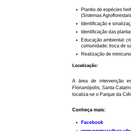
Plantio de espécies her
(Sistemas Agroflorestais
Identificação e sinaliza
Identificação das planta
Educação ambiental: cri
comunidade; troca de s
Realização de minicurso
Localização:
A
área de intervenção est
Florianópolis, Santa Catar
localiza-se o Parque da Ciê
Conheça mais:
Facebook
www.permacultura.ufs