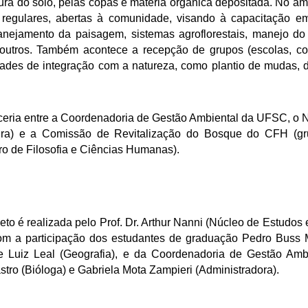
ura do solo, pelas copas e matéria orgânica depositada. No âm
s regulares, abertas à comunidade, visando à capacitação e
lanejamento da paisagem, sistemas agroflorestais, manejo do
 outros. Também acontece a recepção de grupos (escolas, col
idades de integração com a natureza, como plantio de mudas, d
arceria entre a Coordenadoria de Gestão Ambiental da UFSC, 
ra) e a Comissão de Revitalização do Bosque do CFH (gr
ro de Filosofia e Ciências Humanas).
eto é realizada pelo Prof. Dr. Arthur Nanni (Núcleo de Estudos
 a participação dos estudantes de graduação Pedro Buss M
) e Luiz Leal (Geografia), e da Coordenadoria de Gestão Am
stro (Bióloga) e Gabriela Mota Zampieri (Administradora).