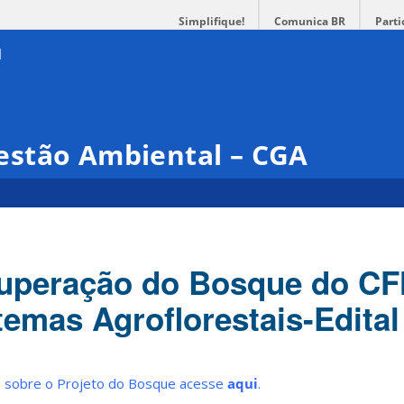
Simplifique!
Comunica BR
Parti
stão Ambiental – CGA
cuperação do Bosque do CF
temas Agroflorestais-Edital
s sobre o Projeto do Bosque acesse
aqui
.