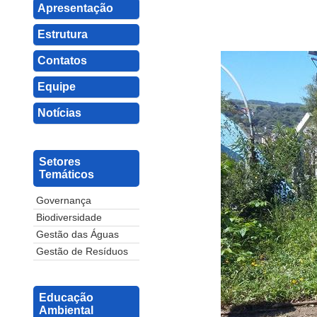
Apresentação
Estrutura
Contatos
Equipe
Notícias
Setores
Temáticos
Governança
Biodiversidade
Gestão das Águas
Gestão de Resíduos
Educação
Ambiental