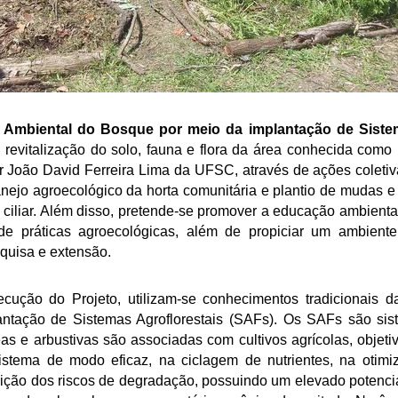
Ambiental do Bosque por meio da implantação de Sistem
 revitalização do solo, fauna e flora da área conhecida com
r João David Ferreira Lima da UFSC, através de ações coletiv
nejo agroecológico da horta comunitária e plantio de mudas e
ciliar. Além disso, pretende-se promover a educação ambienta
de práticas agroecológicas, além de propiciar um ambiente
quisa e extensão.
cução do Projeto, utilizam-se conhecimentos tradicionais d
antação de Sistemas Agroflorestais (SAFs). Os SAFs são si
as e arbustivas são associadas com cultivos agrícolas, objeti
sistema de modo eficaz, na ciclagem de nutrientes, na otim
ição dos riscos de degradação, possuindo um elevado potencia