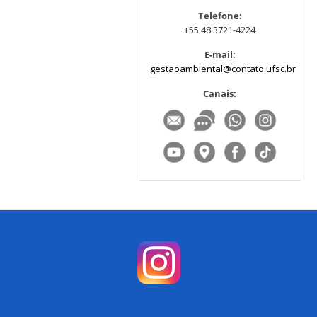
Telefone:
+55 48 3721-4224
E-mail:
gestaoambiental@contato.ufsc.br
Canais: