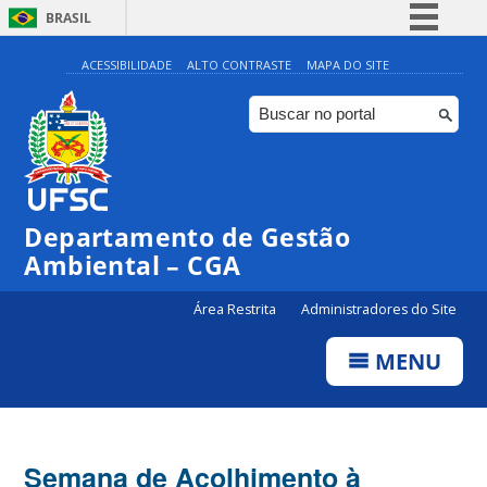
BRASIL
Simplifique!
ACESSIBILIDADE
ALTO CONTRASTE
MAPA DO SITE
Comunica BR
Participe
Acesso à informação
Legislação
Departamento de Gestão
Canais
Ambiental – CGA
Área Restrita
Administradores do Site
MENU
Semana de Acolhimento à