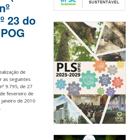
nº
nº 23 do
 MPOG
ealização de
r as seguintes
 nº 9.795, de 27
 de fevereiro de
 janeiro de 2010
.