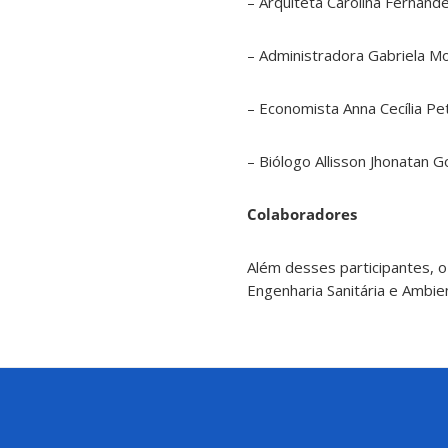
– Arquiteta Carolina Fernan
– Administradora Gabriela 
– Economista Anna Cecília P
– Biólogo Allisson Jhonata
Colaboradores
Além desses participantes, o
Engenharia Sanitária e Ambien