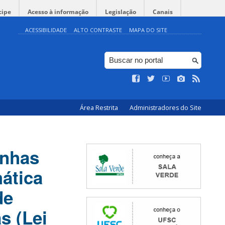
cipe
Acesso à informação
Legislação
Canais
ACESSIBILIDADE
ALTO CONTRASTE
MAPA DO SITE
Área Restrita
Administradores do Site
anhas
ática
de
s (Lei