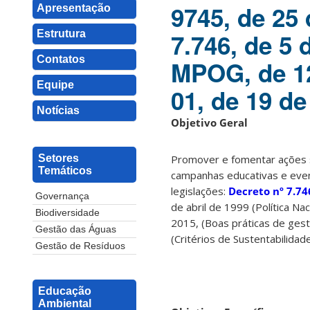
9745, de 25 
Apresentação
7.746, de 5 
Estrutura
Contatos
MPOG, de 12
Equipe
01, de 19 de
Notícias
Objetivo Geral
Promover e fomentar ações su
Setores
Temáticos
campanhas educativas e even
legislações:
Decreto nº 7.74
Governança
de abril de 1999 (Política N
Biodiversidade
2015, (Boas práticas de ges
Gestão das Águas
(Critérios de Sustentabilidad
Gestão de Resíduos
Educação
Ambiental