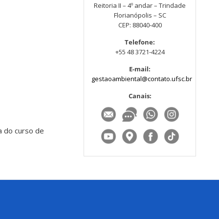
Reitoria II – 4º andar – Trindade
Florianópolis – SC
CEP: 88040-400
Telefone:
+55 48 3721-4224
E-mail:
gestaoambiental@contato.ufsc.br
Canais:
a do curso de