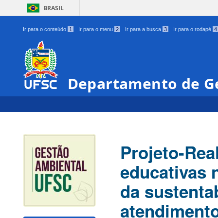
BRASIL
Ir para o conteúdo
1
Ir para o menu
2
Ir para a busca
3
Ir para o rodapé
4
Departamento de Ge
Projeto-Rea
educativas 
da sustenta
atendimento