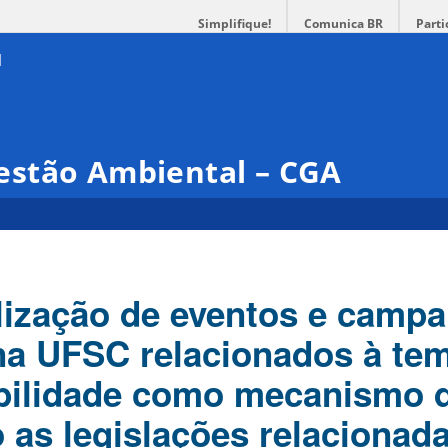
Simplifique!
Comunica BR
Parti
stão Ambiental – CGA
lização de eventos e camp
na UFSC relacionados à tem
bilidade como mecanismo 
 as legislações relacionada